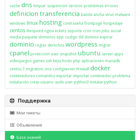
dns
cache
limpiar
suspencion
servicio
problemas
errores
definicion
transferencia
banda ancha
virus
malware
hosting
linux
windows
contraseña
frontpage
hospedaje
centos
litespeed
nginx
tickets
soporte
cron
cron jobs
social
media
paquete
dominios
epp
codigo
tld
domnio
expirar
dominio
wordpress
reglas
derechos
migrar
cpanel
ubuntu
proteccion
user
snapshot
server apps
videojuegos
games
ssh
keys
hosts
php
aplicaciones
mariadb
docker
centos 7
migration
cms
configserver
firewall
contenedores
comandos
exportar
importar
contenedor
problema
instalación
crear usuario
sudo user
python3
instalar python
Поддержка
Мои тикеты
Объявления
База знаний