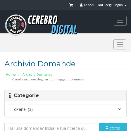
0
Accedi
Scegli lingua
Togg
navi
Togg
navi
Archivio Domande
Home
Archivio Domande
Visualizzazione degli articoli taggati dominios
Categorie