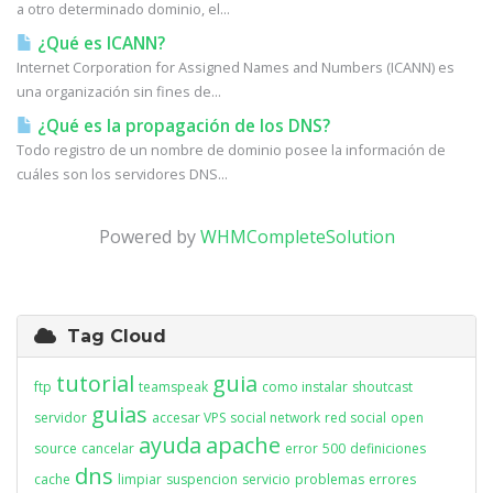
a otro determinado dominio, el...
¿Qué es ICANN?
Internet Corporation for Assigned Names and Numbers (ICANN) es
una organización sin fines de...
¿Qué es la propagación de los DNS?
Todo registro de un nombre de dominio posee la información de
cuáles son los servidores DNS...
Powered by
WHMCompleteSolution
Tag Cloud
tutorial
guia
ftp
teamspeak
como instalar
shoutcast
guias
servidor
accesar VPS
social network
red social
open
ayuda
apache
source
cancelar
error
500
definiciones
dns
cache
limpiar
suspencion
servicio
problemas
errores