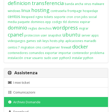
definicion
transferencia
banda ancha
virus
malware
hosting
linux
windows
contraseña
frontpage
hospedaje
centos
litespeed
nginx
tickets
soporte
cron
cron jobs
social
media
paquete
dominios
epp
codigo
tld
domnio
expirar
dominio
wordpress
reglas
derechos
migrar
cpanel
ubuntu
proteccion
user
snapshot
server apps
videojuegos
games
ssh
keys
hosts
php
aplicaciones
mariadb
docker
centos 7
migration
cms
configserver
firewall
contenedores
comandos
exportar
importar
contenedor
problema
instalación
crear usuario
sudo user
python3
instalar python
Assistenza
I miei ticket
Comunicazioni
Archivio Domande
Download