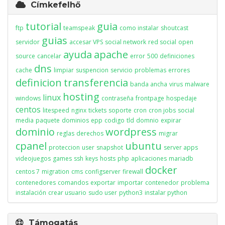
Címkefelhő
tutorial
guia
ftp
teamspeak
como instalar
shoutcast
guias
servidor
accesar VPS
social network
red social
open
ayuda
apache
source
cancelar
error
500
definiciones
dns
cache
limpiar
suspencion
servicio
problemas
errores
definicion
transferencia
banda ancha
virus
malware
hosting
linux
windows
contraseña
frontpage
hospedaje
centos
litespeed
nginx
tickets
soporte
cron
cron jobs
social
media
paquete
dominios
epp
codigo
tld
domnio
expirar
dominio
wordpress
reglas
derechos
migrar
cpanel
ubuntu
proteccion
user
snapshot
server apps
videojuegos
games
ssh
keys
hosts
php
aplicaciones
mariadb
docker
centos 7
migration
cms
configserver
firewall
contenedores
comandos
exportar
importar
contenedor
problema
instalación
crear usuario
sudo user
python3
instalar python
Támogatás