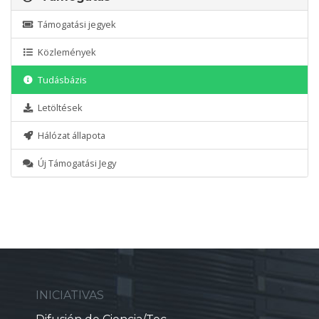
Támogatási jegyek
Közlemények
Tudásbázis
Letöltések
Hálózat állapota
Új Támogatási Jegy
INICIATIVAS