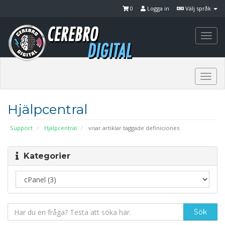
0
Logga in
Välj språk
Togg
navi
Togg
navi
Hjälpcentral
Support
Hjälpcentral
visar artiklar taggade definiciones
Kategorier