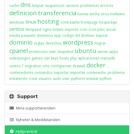
dns
cache
limpiar
suspencion
servicio
problemas
errores
definicion
transferencia
banda ancha
virus
malware
hosting
linux
windows
contraseña
frontpage
hospedaje
centos
litespeed
nginx
tickets
soporte
cron
cron jobs
social
media
paquete
dominios
epp
codigo
tld
domnio
expirar
dominio
wordpress
reglas
derechos
migrar
cpanel
ubuntu
proteccion
user
snapshot
server apps
videojuegos
games
ssh
keys
hosts
php
aplicaciones
mariadb
docker
centos 7
migration
cms
configserver
firewall
contenedores
comandos
exportar
importar
contenedor
problema
instalación
crear usuario
sudo user
python3
instalar python
Support
Mina supportärenden
Nyheter & Meddelanden
Hjälpcentral