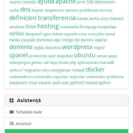
ayuda
apache
source
cancelar
error
500
definiciones
dns
cache
limpiar
suspencion
servicio
problemas
errores
definicion
transferencia
banda ancha
virus
malware
hosting
linux
windows
contraseña
frontpage
hospedaje
centos
litespeed
nginx
tickets
soporte
cron
cron jobs
social
media
paquete
dominios
epp
codigo
tld
domnio
expirar
dominio
wordpress
reglas
derechos
migrar
cpanel
ubuntu
proteccion
user
snapshot
server apps
videojuegos
games
ssh
keys
hosts
php
aplicaciones
mariadb
docker
centos 7
migration
cms
configserver
firewall
contenedores
comandos
exportar
importar
contenedor
problema
instalación
crear usuario
sudo user
python3
instalar python
Asistență
Tichetele mele
Anunțuri