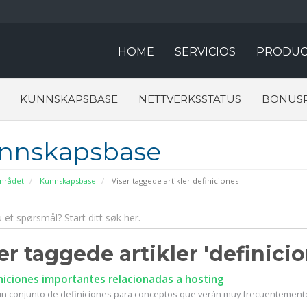
HOME
SERVICIOS
PRODUC
KUNNSKAPSBASE
NETTVERKSSTATUS
BONUS
nnskapsbase
rådet
Kunnskapsbase
Viser taggede artikler definiciones
er taggede artikler 'definicio
niciones importantes relacionadas a hosting
un conjunto de definiciones para conceptos que verán muy frecuentemente 