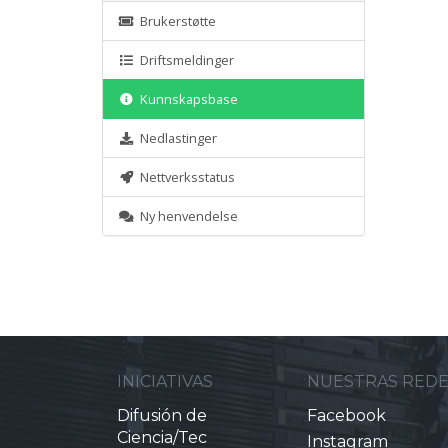
Brukerstøtte
Driftsmeldinger
Kunnskapsbase
Nedlastinger
Nettverksstatus
Ny henvendelse
INICIATIVAS
NUESTRAS RED
Difusión de
Facebook
Ciencia/Tec
Instagram