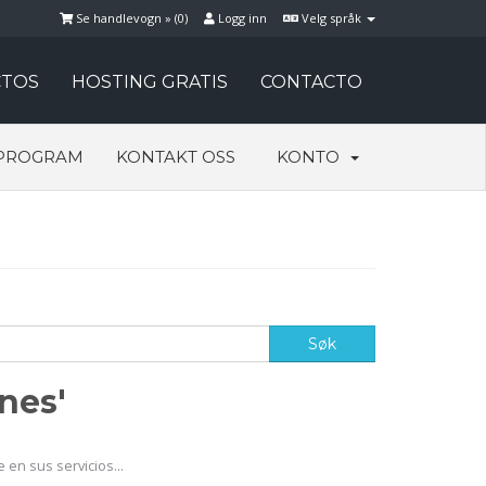
Se handlevogn » (
0
)
Logg inn
Velg språk
TOS
HOSTING GRATIS
CONTACTO
PROGRAM
KONTAKT OSS
KONTO
nes'
en sus servicios...