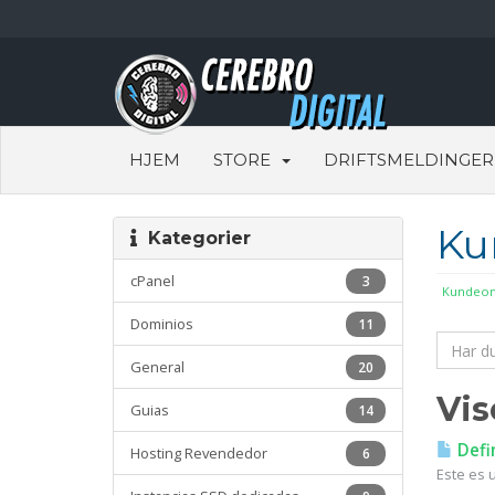
HJEM
STORE
DRIFTSMELDINGER
Ku
Kategorier
cPanel
3
Kundeom
Dominios
11
General
20
Vis
Guias
14
Defi
Hosting Revendedor
6
Este es 