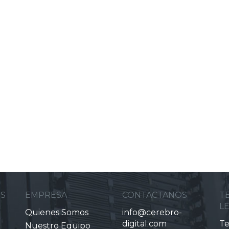
ES
EMPRESA
CONTACTANOS
T
L
Quienes Somos
info@cerebro-
digital.com
Te
Nuestro Equipo