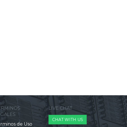
ERMINOS
LIVE CHAT
EGALES
CHAT WITH US
rminos de Uso