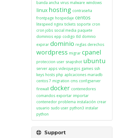
banda ancha
virus
malware
windows
hosting
linux
contraseña
centos
frontpage
hospedaje
litespeed
nginx
tickets
soporte
cron
cron jobs
social media
paquete
dominios
epp
codigo
tld
domnio
dominio
expirar
reglas
derechos
wordpress
cpanel
migrar
ubuntu
proteccion
user
snapshot
server apps
videojuegos
games
ssh
keys
hosts
php
aplicaciones
mariadb
centos 7
migration
cms
configserver
docker
firewall
contenedores
comandos
exportar
importar
contenedor
problema
instalación
crear
usuario
sudo user
python3
instalar
python
Support