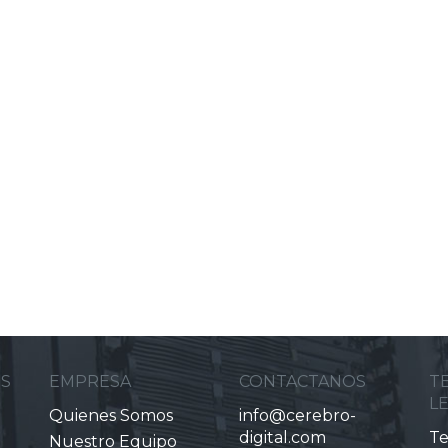
ES
EMPRESA
CONTACTANOS
T
L
Quienes Somos
info@cerebro-
digital.com
Te
Nuestro Equipo