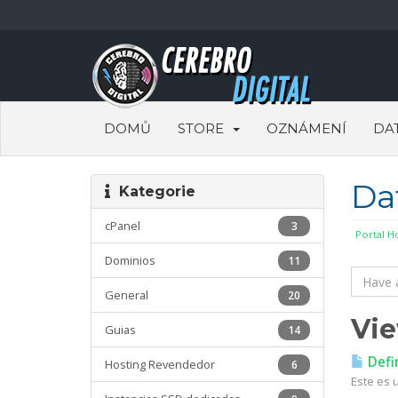
DOMŮ
STORE
OZNÁMENÍ
DA
Da
Kategorie
cPanel
3
Portal 
Dominios
11
General
20
Vie
Guias
14
Defi
Hosting Revendedor
6
Este es 