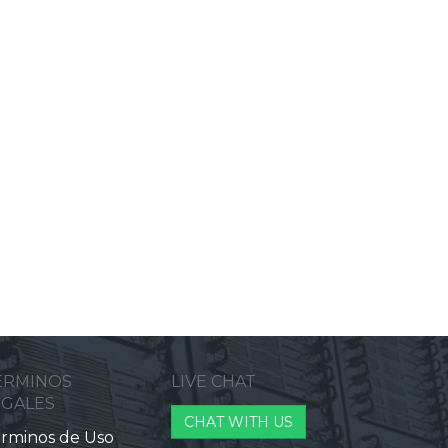
ERMINOS
LIVE CHAT
EGALES
CHAT WITH US
rminos de Uso