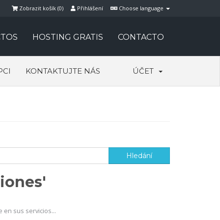
Zobrazit košík (
0
)
Přihlášení
Choose language
TOS
HOSTING GRATIS
CONTACTO
PCI
KONTAKTUJTE NÁS
ÚČET
iones'
en sus servicios...