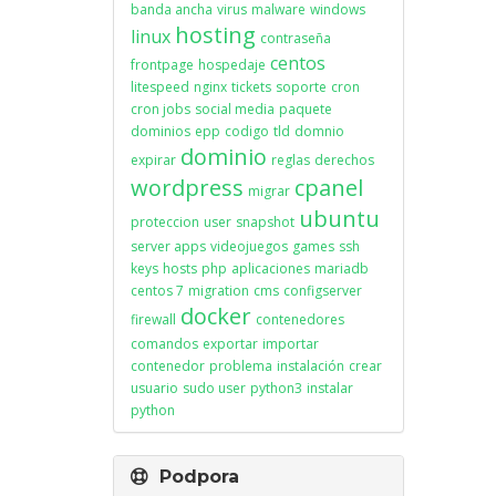
banda ancha
virus
malware
windows
hosting
linux
contraseña
centos
frontpage
hospedaje
litespeed
nginx
tickets
soporte
cron
cron jobs
social media
paquete
dominios
epp
codigo
tld
domnio
dominio
expirar
reglas
derechos
wordpress
cpanel
migrar
ubuntu
proteccion
user
snapshot
server apps
videojuegos
games
ssh
keys
hosts
php
aplicaciones
mariadb
centos 7
migration
cms
configserver
docker
firewall
contenedores
comandos
exportar
importar
contenedor
problema
instalación
crear
usuario
sudo user
python3
instalar
python
Podpora