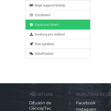
Moje support tickety
Oznámení
Databáze řešení
Soubory pro stažení
Stav systému
Otevřít ticket
INICIATIVAS
NUESTRAS RED
Difusión de
Facebook
Ciencia/Tec
Instagram