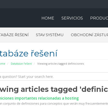
HOME
SERVICIOS
PRODUC
TABÁZE ŘEŠENÍ
STAV SYSTÉMU
OBCHODNÍ ZÁSTU
tabáze řešení
Home
Databáze řešení
Viewing articles tagged definiciones
wing articles tagged 'definic
niciones importantes relacionadas a hosting
un conjunto de definiciones para conceptos que verán muy frecuentemente 