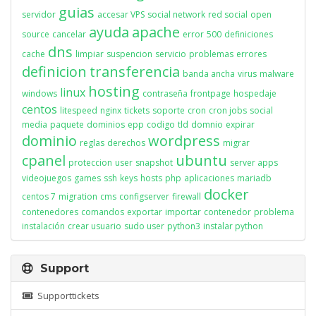
guias
servidor
accesar VPS
social network
red social
open
ayuda
apache
source
cancelar
error
500
definiciones
dns
cache
limpiar
suspencion
servicio
problemas
errores
definicion
transferencia
banda ancha
virus
malware
hosting
linux
windows
contraseña
frontpage
hospedaje
centos
litespeed
nginx
tickets
soporte
cron
cron jobs
social
media
paquete
dominios
epp
codigo
tld
domnio
expirar
dominio
wordpress
reglas
derechos
migrar
cpanel
ubuntu
proteccion
user
snapshot
server apps
videojuegos
games
ssh
keys
hosts
php
aplicaciones
mariadb
docker
centos 7
migration
cms
configserver
firewall
contenedores
comandos
exportar
importar
contenedor
problema
instalación
crear usuario
sudo user
python3
instalar python
Support
Supporttickets