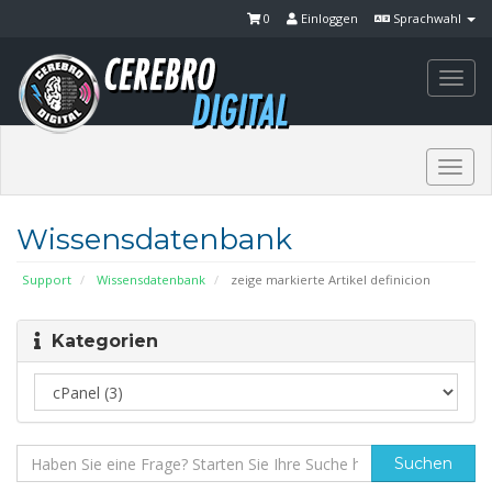
0
Einloggen
Sprachwahl
Togg
navi
Togg
navi
Wissensdatenbank
Support
Wissensdatenbank
zeige markierte Artikel definicion
Kategorien