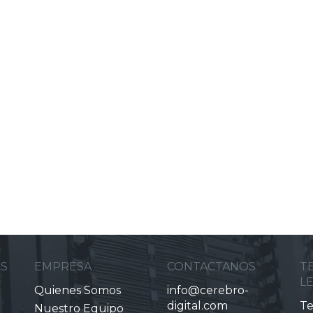
ES
EMPRESA
CONTACTANOS
T
L
Quienes Somos
info@cerebro-
digital.com
Te
Nuestro Equipo