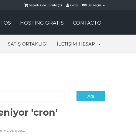
Sepeti Görüntüle (
0
)
Giriş
Dil seçin
TOS
HOSTING GRATIS
CONTACTO
SATIŞ ORTAKLIĞI
İLETIŞIM
HESAP
niyor 'cron'
rvicios que...