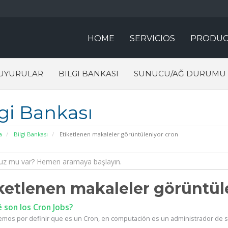
HOME
SERVICIOS
PRODUC
UYURULAR
BILGI BANKASI
SUNUCU/AĞ DURUMU
lgi Bankası
a
Bilgi Bankası
Etiketlenen makaleler görüntüleniyor cron
ketlenen makaleler görüntüle
 son los Cron Jobs?
os por definir que es un Cron, en computación es un administrador de se