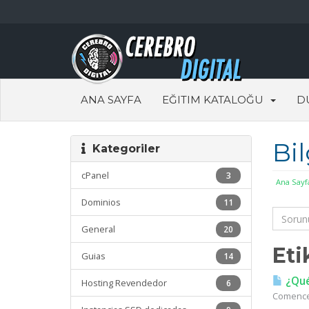
ANA SAYFA
EĞITIM KATALOĞU
D
Bi
Kategoriler
cPanel
3
Ana Sayf
Dominios
11
General
20
Eti
Guias
14
¿Qué
Hosting Revendedor
6
Comencem