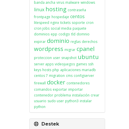
banda ancha
virus
malware
windows
hosting
linux
contraseña
centos
frontpage
hospedaje
litespeed
nginx
tickets
soporte
cron
cron jobs
social media
paquete
dominios
epp
codigo
tld
domnio
dominio
expirar
reglas
derechos
wordpress
cpanel
migrar
ubuntu
proteccion
user
snapshot
server apps
videojuegos
games
ssh
keys
hosts
php
aplicaciones
mariadb
centos 7
migration
cms
configserver
docker
firewall
contenedores
comandos
exportar
importar
contenedor
problema
instalación
crear
usuario
sudo user
python3
instalar
python
Destek