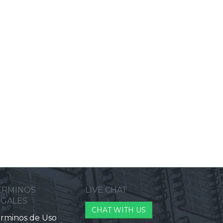
ERMINOS
LIVE CHAT
EGALES
CHAT WITH US
rminos de Uso