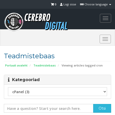
0
Logi sisse
Choose language
Togg
navi
Togg
navi
Teadmistebaas
Portaali avaleht
Teadmistebaas
Viewing articles tagged cron
Kategooriad