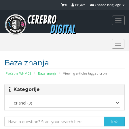
0
Prijava
Choose language
Togg
navi
Togg
navi
Baza znanja
Početna WHMCS
Baza znanja
Viewing articles tagged cron
Kategorije