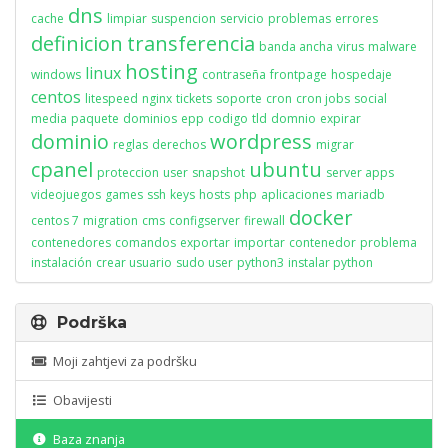
dns
cache
limpiar
suspencion
servicio
problemas
errores
definicion
transferencia
banda ancha
virus
malware
hosting
linux
windows
contraseña
frontpage
hospedaje
centos
litespeed
nginx
tickets
soporte
cron
cron jobs
social
media
paquete
dominios
epp
codigo
tld
domnio
expirar
dominio
wordpress
reglas
derechos
migrar
cpanel
ubuntu
proteccion
user
snapshot
server apps
videojuegos
games
ssh
keys
hosts
php
aplicaciones
mariadb
docker
centos 7
migration
cms
configserver
firewall
contenedores
comandos
exportar
importar
contenedor
problema
instalación
crear usuario
sudo user
python3
instalar python
Podrška
Moji zahtjevi za podršku
Obavijesti
Baza znanja