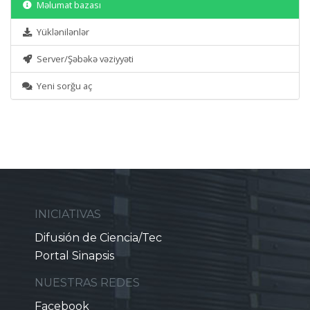
Məlumat bazası
Yüklənilənlər
Server/Şəbəkə vəziyyəti
Yeni sorğu aç
INICIATIVAS
Difusión de Ciencia/Tec
Portal Sinapsis
NUESTRAS REDES
Facebook