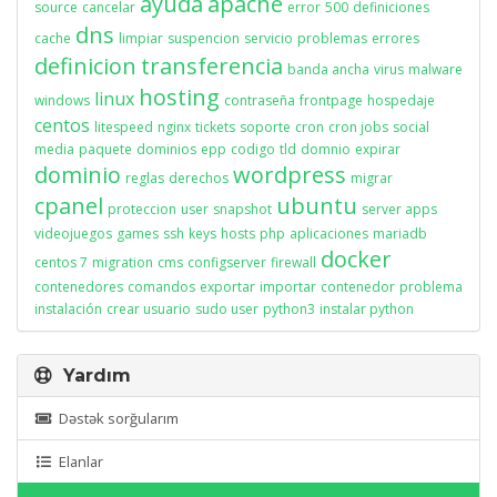
ayuda
apache
source
cancelar
error
500
definiciones
dns
cache
limpiar
suspencion
servicio
problemas
errores
definicion
transferencia
banda ancha
virus
malware
hosting
linux
windows
contraseña
frontpage
hospedaje
centos
litespeed
nginx
tickets
soporte
cron
cron jobs
social
media
paquete
dominios
epp
codigo
tld
domnio
expirar
dominio
wordpress
reglas
derechos
migrar
cpanel
ubuntu
proteccion
user
snapshot
server apps
videojuegos
games
ssh
keys
hosts
php
aplicaciones
mariadb
docker
centos 7
migration
cms
configserver
firewall
contenedores
comandos
exportar
importar
contenedor
problema
instalación
crear usuario
sudo user
python3
instalar python
Yardım
Dəstək sorğularım
Elanlar