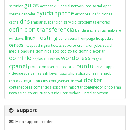
guias
servidor
accesar VPS
social network
red social
open
ayuda
apache
source
cancelar
error
500
definiciones
dns
cache
limpiar
suspencion
servicio
problemas
errores
definicion
transferencia
banda ancha
virus
malware
hosting
linux
windows
contraseña
frontpage
hospedaje
centos
litespeed
nginx
tickets
soporte
cron
cron jobs
social
media
paquete
dominios
epp
codigo
tld
domnio
expirar
dominio
wordpress
reglas
derechos
migrar
cpanel
ubuntu
proteccion
user
snapshot
server apps
videojuegos
games
ssh
keys
hosts
php
aplicaciones
mariadb
docker
centos 7
migration
cms
configserver
firewall
contenedores
comandos
exportar
importar
contenedor
problema
instalación
crear usuario
sudo user
python3
instalar python
Support
Mina supportärenden