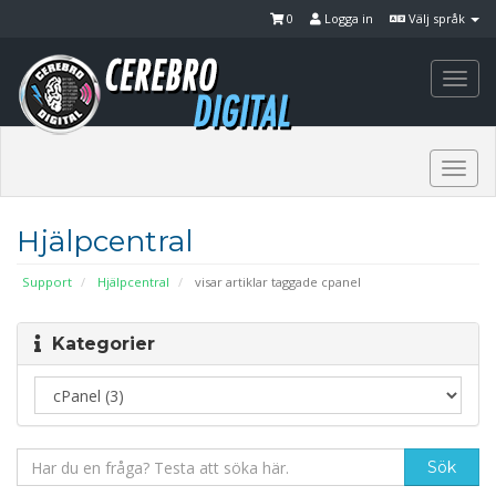
0
Logga in
Välj språk
Togg
navi
Togg
navi
Hjälpcentral
Support
Hjälpcentral
visar artiklar taggade cpanel
Kategorier