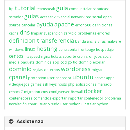
tutorial
guia
ftp
teamspeak
como instalar
shoutcast
guias
servidor
accesar VPS
social network
red social
open
ayuda
apache
source
cancelar
error
500
definiciones
dns
cache
limpiar
suspencion
servicio
problemas
errores
definicion
transferencia
banda ancha
virus
malware
hosting
linux
windows
contraseña
frontpage
hospedaje
centos
litespeed
nginx
tickets
soporte
cron
cron jobs
social
media
paquete
dominios
epp
codigo
tld
domnio
expirar
dominio
wordpress
reglas
derechos
migrar
cpanel
ubuntu
proteccion
user
snapshot
server apps
videojuegos
games
ssh
keys
hosts
php
aplicaciones
mariadb
docker
centos 7
migration
cms
configserver
firewall
contenedores
comandos
exportar
importar
contenedor
problema
instalación
crear usuario
sudo user
python3
instalar python
Assistenza