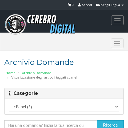
0
Accedi
Scegli lingua
Togg
navi
Togg
navi
Archivio Domande
Home
Archivio Domande
Visualizzazione degli articoli taggati cpanel
Categorie