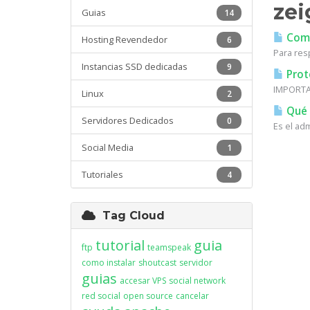
zei
Guias
14
Como
Hosting Revendedor
6
Para resp
Instancias SSD dedicadas
9
Prot
IMPORTAN
Linux
2
Qué e
Servidores Dedicados
0
Es el ad
Social Media
1
Tutoriales
4
Tag Cloud
tutorial
guia
ftp
teamspeak
como instalar
shoutcast
servidor
guias
accesar VPS
social network
red social
open source
cancelar