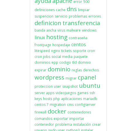
ayuda
apache
error
500
dns
definiciones
cache
limpiar
suspencion
servicio
problemas
errores
definicion
transferencia
banda ancha
virus
malware
windows
hosting
linux
contraseña
centos
frontpage
hospedaje
litespeed
nginx
tickets
soporte
cron
cron jobs
social media
paquete
dominios
epp
codigo
tld
domnio
dominio
expirar
reglas
derechos
wordpress
cpanel
migrar
ubuntu
proteccion
user
snapshot
server apps
videojuegos
games
ssh
keys
hosts
php
aplicaciones
mariadb
centos 7
migration
cms
configserver
docker
firewall
contenedores
comandos
exportar
importar
contenedor
problema
instalación
crear
usuario
sudo user
python3
instalar