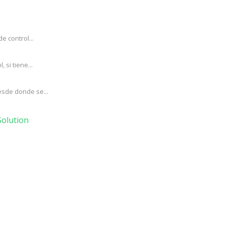
e control...
si tiene...
esde donde se...
olution