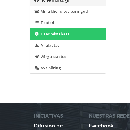
Klienditugi
Minu klienditoe päringud
Teated
Teadmistebaas
Allalaetav
Võrgu staatus
Ava päring
INICIATIVAS
NUESTRAS REDE
Difusión de
Facebook