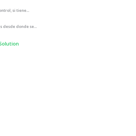
ol, si tiene...
es desde donde se...
olution