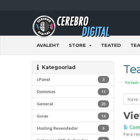
AVALEHT
STORE
TEATED
TE
Te
Kategooriad
cPanel
3
Portaali
Dominios
11
General
20
Vie
Guias
14
Como
Hosting Revendedor
6
Para res