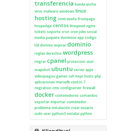
transferencia
banda ancha
linux
virus
malware
windows
hosting
contraseña
frontpage
centos
hospedaje
litespeed
nginx
tickets
soporte
cron
cron jobs
social
media
paquete
dominios
epp
codigo
dominio
tld
domnio
expirar
wordpress
reglas
derechos
cpanel
migrar
proteccion
user
ubuntu
snapshot
server apps
videojuegos
games
ssh
keys
hosts
php
aplicaciones
mariadb
centos 7
migration
cms
configserver
firewall
docker
contenedores
comandos
exportar
importar
contenedor
problema
instalación
crear usuario
sudo user
python3
instalar python