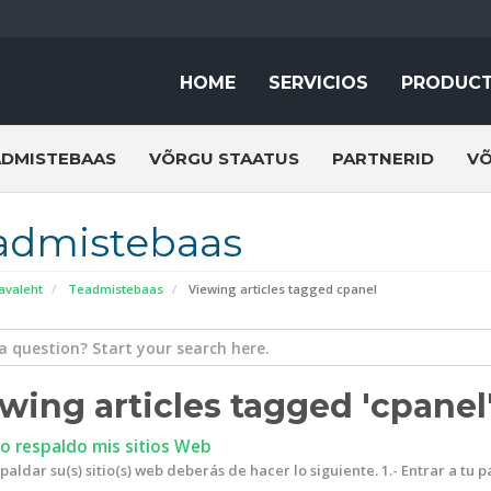
HOME
SERVICIOS
PRODUC
ADMISTEBAAS
VÕRGU STAATUS
PARTNERID
VÕ
admistebaas
 avaleht
Teadmistebaas
Viewing articles tagged cpanel
wing articles tagged 'cpanel
 respaldo mis sitios Web
paldar su(s) sitio(s) web deberás de hacer lo siguiente. 1.- Entrar a tu pa