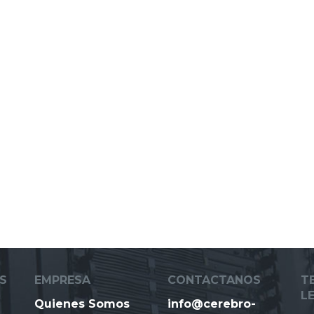
S
EMPRESA
CONTACTANOS
T
L
Quienes Somos
info@cerebro-