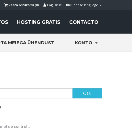
Vaata ostukorvi (
0
)
Logi sisse
Choose language
TOS
HOSTING GRATIS
CONTACTO
TA MEIEGA ÜHENDUST
KONTO
'
nel de control...