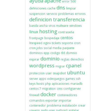
ayuda
apache
error
500
dns
definiciones
cache
limpiar
suspencion
servicio
problemas
errores
definicion
transferencia
banda ancha
virus
malware
windows
hosting
linux
contraseña
centos
frontpage
hospedaje
litespeed
nginx
tickets
soporte
cron
cron jobs
social media
paquete
dominios
epp
codigo
tld
domnio
dominio
expirar
reglas
derechos
wordpress
cpanel
migrar
ubuntu
proteccion
user
snapshot
server apps
videojuegos
games
ssh
keys
hosts
php
aplicaciones
mariadb
centos 7
migration
cms
configserver
docker
firewall
contenedores
comandos
exportar
importar
contenedor
problema
instalación
crear
usuario
sudo user
python3
instalar