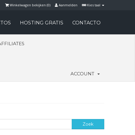
Winkelwagen bekijken (
0
)
Aanmelden
Kies taal
TOS
HOSTING GRATIS
CONTACTO
AFFILIATES
ACCOUNT