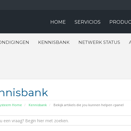
HOME
SERVICIOS
PRODUC
ONDIGINGEN
KENNISBANK
NETWERK STATUS
nnisbank
systeem Home
Kennisbank
Bekijk artikels die jou kunnen helpen cpanel