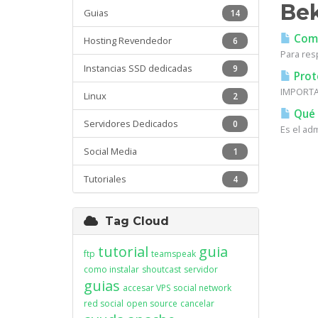
Bek
Guias
14
Como
Hosting Revendedor
6
Para resp
Instancias SSD dedicadas
9
Prot
IMPORTAN
Linux
2
Qué e
Servidores Dedicados
0
Es el ad
Social Media
1
Tutoriales
4
Tag Cloud
tutorial
guia
ftp
teamspeak
como instalar
shoutcast
servidor
guias
accesar VPS
social network
red social
open source
cancelar