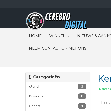
HOME
WINKEL
NIEUWS & AANK
NEEM CONTACT OP MET ONS
Ke
Categorieën
cPanel
3
Klanten
Dominios
11
General
20