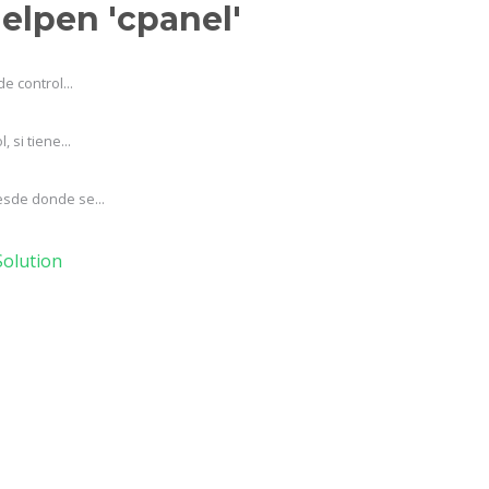
helpen 'cpanel'
e control...
si tiene...
esde donde se...
olution