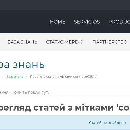
HOME
SERVICIOS
PRODUC
БАЗА ЗНАНЬ
СТАТУС МЕРЕЖІ
ПАРТНЕРСТВО
за знань
База знань
Перегляд статей з мітками contraseC3B1a
егляд статей з мітками 'co
Статей не знайдено