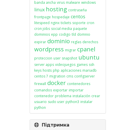
banda ancha
virus
malware
windows
hosting
linux
contraseña
centos
frontpage
hospedaje
litespeed
nginx
tickets
soporte
cron
cron jobs
social media
paquete
dominios
epp
codigo
tld
domnio
dominio
expirar
reglas
derechos
wordpress
cpanel
migrar
ubuntu
proteccion
user
snapshot
server apps
videojuegos
games
ssh
keys
hosts
php
aplicaciones
mariadb
centos 7
migration
cms
configserver
docker
firewall
contenedores
comandos
exportar
importar
contenedor
problema
instalación
crear
usuario
sudo user
python3
instalar
python
Підтримка