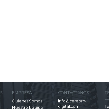
ES
EMPRESA
CONTACTANOS
T
L
Quienes Somos
info@cerebro-
digital.com
Te
Nuestro Equipo