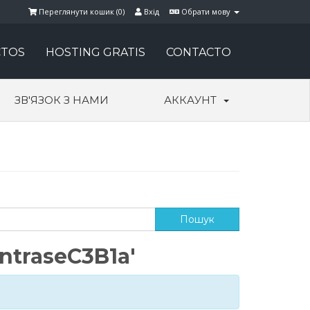
Переглянути кошик (
0
)
Вхід
Обрати мову
TOS
HOSTING GRATIS
CONTACTO
ЗВ'ЯЗОК З НАМИ
АККАУНТ
ntraseC3B1a'