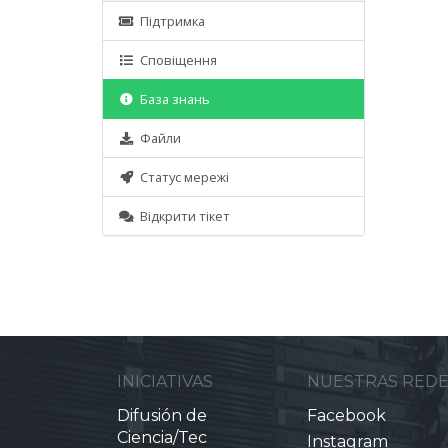
Підтримка
Сповіщення
База знань
Файли
Статус мережі
Відкрити тікет
INICIATIVAS
NUESTRAS RED
Difusión de
Facebook
Ciencia/Tec
Instagram