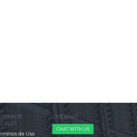
ERMINOS
LIVE CHAT
EGALES
CHAT WITH US
rminos de Uso