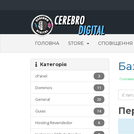
ГОЛОВНА
STORE
СПОВІЩЕННЯ
Ба
Категорія
cPanel
3
Головна
Dominios
11
General
20
Пер
Guias
14
Hosting Revendedor
6