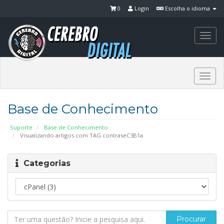
0
Login
Escolha o idioma
Togg
navi
Togg
navi
Base de Conhecimento
Suporte
Base de Conhecimento
Visualizando artigos com TAG contraseC3B1a
Categorias