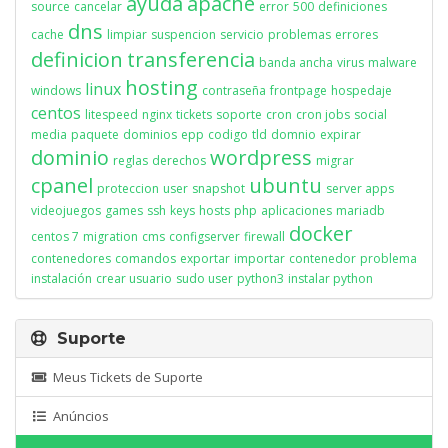
ayuda
apache
source
cancelar
error
500
definiciones
dns
cache
limpiar
suspencion
servicio
problemas
errores
definicion
transferencia
banda ancha
virus
malware
hosting
linux
windows
contraseña
frontpage
hospedaje
centos
litespeed
nginx
tickets
soporte
cron
cron jobs
social
media
paquete
dominios
epp
codigo
tld
domnio
expirar
dominio
wordpress
reglas
derechos
migrar
cpanel
ubuntu
proteccion
user
snapshot
server apps
videojuegos
games
ssh
keys
hosts
php
aplicaciones
mariadb
docker
centos 7
migration
cms
configserver
firewall
contenedores
comandos
exportar
importar
contenedor
problema
instalación
crear usuario
sudo user
python3
instalar python
Suporte
Meus Tickets de Suporte
Anúncios