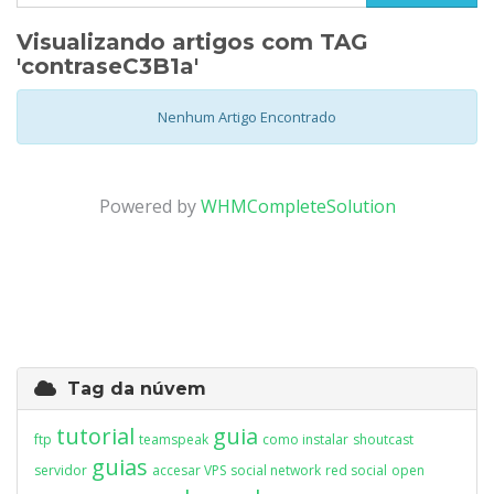
Visualizando artigos com TAG
'contraseC3B1a'
Nenhum Artigo Encontrado
Powered by
WHMCompleteSolution
Tag da núvem
tutorial
guia
ftp
teamspeak
como instalar
shoutcast
guias
servidor
accesar VPS
social network
red social
open