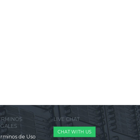
ERMINOS
LIVE CHAT
EGALES
CHAT WITH US
rminos de Uso