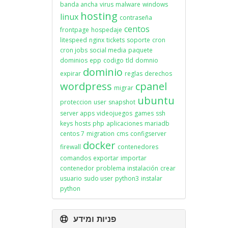
banda ancha
virus
malware
windows
hosting
linux
contraseña
centos
frontpage
hospedaje
litespeed
nginx
tickets
soporte
cron
cron jobs
social media
paquete
dominios
epp
codigo
tld
domnio
dominio
expirar
reglas
derechos
wordpress
cpanel
migrar
ubuntu
proteccion
user
snapshot
server apps
videojuegos
games
ssh
keys
hosts
php
aplicaciones
mariadb
centos 7
migration
cms
configserver
docker
firewall
contenedores
comandos
exportar
importar
contenedor
problema
instalación
crear
usuario
sudo user
python3
instalar
python
פניות ומידע