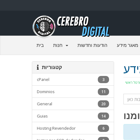
מאגר מידע
הודעות וחדשות
חנות
בית
דע
קטגוריות
cPanel
3
רטל ראשי
Dominios
11
General
20
Guias
14
Hosting Revendedor
6