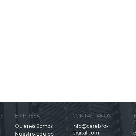
ES
EMPRESA
CONTACTANOS
T
L
Quienes Somos
info@cerebro-
digital.com
Te
Nuestro Equipo