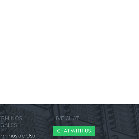
ERMINOS
LIVE CHAT
EGALES
CHAT WITH US
rminos de Uso