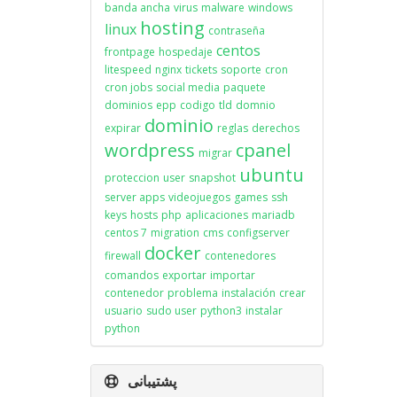
banda ancha
virus
malware
windows
hosting
linux
contraseña
centos
frontpage
hospedaje
litespeed
nginx
tickets
soporte
cron
cron jobs
social media
paquete
dominios
epp
codigo
tld
domnio
dominio
expirar
reglas
derechos
wordpress
cpanel
migrar
ubuntu
proteccion
user
snapshot
server apps
videojuegos
games
ssh
keys
hosts
php
aplicaciones
mariadb
centos 7
migration
cms
configserver
docker
firewall
contenedores
comandos
exportar
importar
contenedor
problema
instalación
crear
usuario
sudo user
python3
instalar
python
پشتیبانی