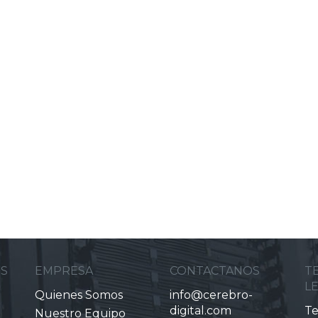
ES
EMPRESA
CONTACTANOS
T
L
Quienes Somos
info@cerebro-
digital.com
Te
Nuestro Equipo