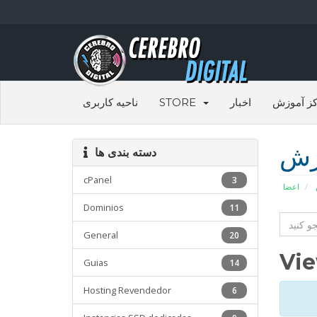
ناحیه کاربری
STORE
اخبار
ز آموزش
زش
دسته بندی ها
cPanel
3
اعضا
Dominios
11
General
20
Vie
Guias
14
Hosting Revendedor
6