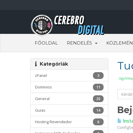
FŐOLDAL
RENDELÉS
KÖZLEMÉN
Tu
Kategóriák
cPanel
3
Ügyfélka
Dominios
11
General
20
Bej
Guias
14
Insta
Hosting Revendedor
6
ConfigSer