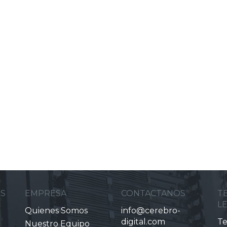
ES
EMPRESA
CONTACTANOS
T
L
Quienes Somos
info@cerebro-
digital.com
Te
Nuestro Equipo