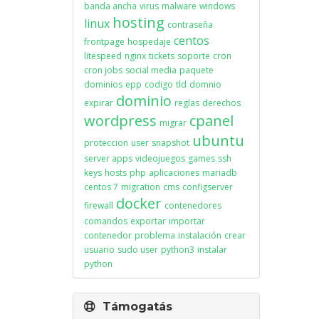
banda ancha
virus
malware
windows
hosting
linux
contraseña
centos
frontpage
hospedaje
litespeed
nginx
tickets
soporte
cron
cron jobs
social media
paquete
dominios
epp
codigo
tld
domnio
dominio
expirar
reglas
derechos
wordpress
cpanel
migrar
ubuntu
proteccion
user
snapshot
server apps
videojuegos
games
ssh
keys
hosts
php
aplicaciones
mariadb
centos 7
migration
cms
configserver
docker
firewall
contenedores
comandos
exportar
importar
contenedor
problema
instalación
crear
usuario
sudo user
python3
instalar
python
Támogatás