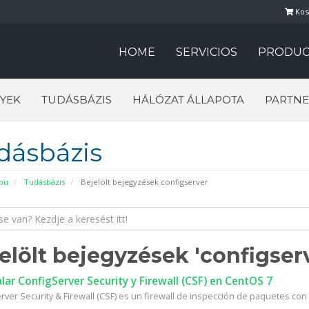
Kos
HOME
SERVICIOS
PRODUC
YEK
TUDÁSBÁZIS
HÁLÓZAT ÁLLAPOTA
PARTNE
dásbázis
pu
Tudásbázis
Bejelölt bejegyzések configserver
elölt bejegyzések 'configser
lar ConfigServer Security y Firewall (CSF) en CentOS 7
ver Security & Firewall (CSF) es un firewall de inspección de paquetes con 