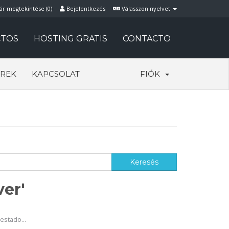
ár megtekintése (
0
)
Bejelentkezés
Válasszon nyelvet
TOS
HOSTING GRATIS
CONTACTO
REK
KAPCSOLAT
FIÓK
ver'
estado...