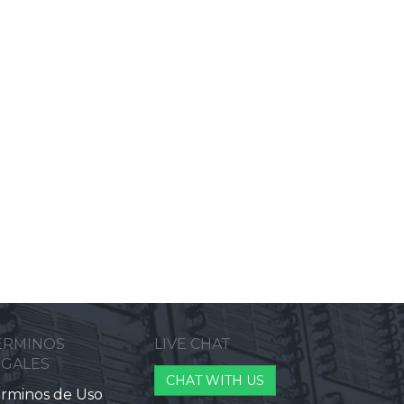
ERMINOS
LIVE CHAT
EGALES
CHAT WITH US
rminos de Uso