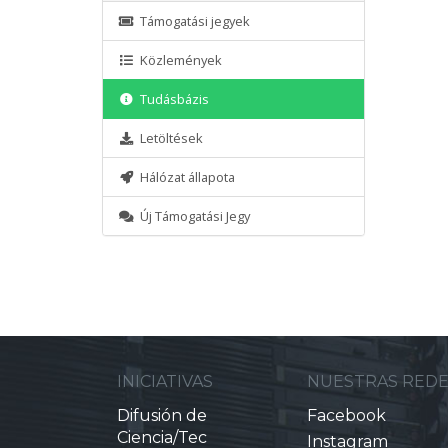
Támogatási jegyek
Közlemények
Tudásbázis
Letöltések
Hálózat állapota
Új Támogatási Jegy
INICIATIVAS
NUESTRAS RED
Difusión de
Facebook
Ciencia/Tec
Instagram