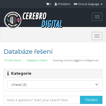
0
Přihlášení
Choose language
Togg
navi
Togg
navi
Databáze řešení
Portal Home
Databáze řešení
Viewing articles tagged configserver
Kategorie