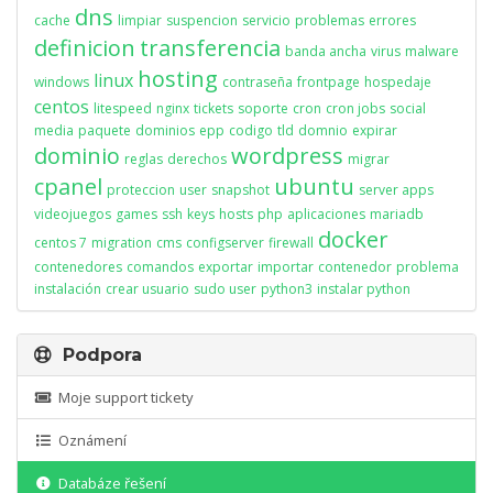
dns
cache
limpiar
suspencion
servicio
problemas
errores
definicion
transferencia
banda ancha
virus
malware
hosting
linux
windows
contraseña
frontpage
hospedaje
centos
litespeed
nginx
tickets
soporte
cron
cron jobs
social
media
paquete
dominios
epp
codigo
tld
domnio
expirar
dominio
wordpress
reglas
derechos
migrar
cpanel
ubuntu
proteccion
user
snapshot
server apps
videojuegos
games
ssh
keys
hosts
php
aplicaciones
mariadb
docker
centos 7
migration
cms
configserver
firewall
contenedores
comandos
exportar
importar
contenedor
problema
instalación
crear usuario
sudo user
python3
instalar python
Podpora
Moje support tickety
Oznámení
Databáze řešení