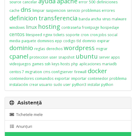
ayuda
apache
source
cancelar
error
500
definiciones
dns
cache
limpiar
suspencion
servicio
problemas
errores
definicion
transferencia
banda ancha
virus
malware
hosting
linux
windows
contraseña
frontpage
hospedaje
centos
litespeed
nginx
tickets
soporte
cron
cron jobs
social
media
paquete
dominios
epp
codigo
tld
domnio
expirar
dominio
wordpress
reglas
derechos
migrar
cpanel
ubuntu
proteccion
user
snapshot
server apps
videojuegos
games
ssh
keys
hosts
php
aplicaciones
mariadb
docker
centos 7
migration
cms
configserver
firewall
contenedores
comandos
exportar
importar
contenedor
problema
instalación
crear usuario
sudo user
python3
instalar python
Asistență
Tichetele mele
Anunțuri