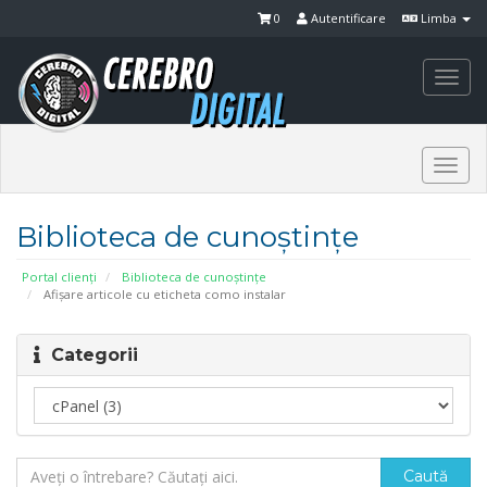
0
Autentificare
Limba
Togg
navi
Togg
navi
Biblioteca de cunoștințe
Portal clienți
Biblioteca de cunoștințe
Afișare articole cu eticheta como instalar
Categorii