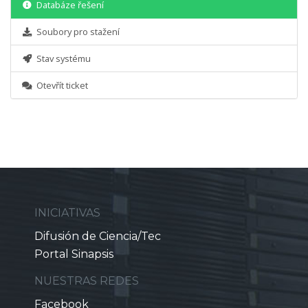
Databáze řešení
Soubory pro stažení
Stav systému
Otevřít ticket
INICIATIVAS
Difusión de Ciencia/Tec
Portal Sinapsis
NUESTRAS REDES
Facebook