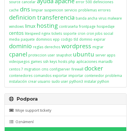
ayuda
apache
source
cancelar
error
500
definiciones
dns
cache
limpiar
suspencion
servicio
problemas
errores
definicion
transferencia
banda ancha
virus
malware
hosting
linux
windows
contraseña
frontpage
hospedaje
centos
litespeed
nginx
tickets
soporte
cron
cron jobs
social
media
paquete
dominios
epp
codigo
tld
domnio
expirar
dominio
wordpress
reglas
derechos
migrar
cpanel
ubuntu
proteccion
user
snapshot
server apps
videojuegos
games
ssh
keys
hosts
php
aplicaciones
mariadb
docker
centos 7
migration
cms
configserver
firewall
contenedores
comandos
exportar
importar
contenedor
problema
instalación
crear usuario
sudo user
python3
instalar python
Podpora
Moje support tickety
Oznámení