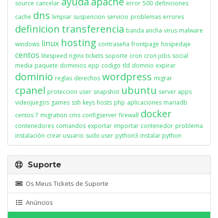
ayuda
apache
source
cancelar
error
500
definiciones
dns
cache
limpiar
suspencion
servicio
problemas
errores
definicion
transferencia
banda ancha
virus
malware
hosting
linux
windows
contraseña
frontpage
hospedaje
centos
litespeed
nginx
tickets
soporte
cron
cron jobs
social
media
paquete
dominios
epp
codigo
tld
domnio
expirar
dominio
wordpress
reglas
derechos
migrar
cpanel
ubuntu
proteccion
user
snapshot
server apps
videojuegos
games
ssh
keys
hosts
php
aplicaciones
mariadb
docker
centos 7
migration
cms
configserver
firewall
contenedores
comandos
exportar
importar
contenedor
problema
instalación
crear usuario
sudo user
python3
instalar python
Suporte
Os Meus Tickets de Suporte
Anúncios