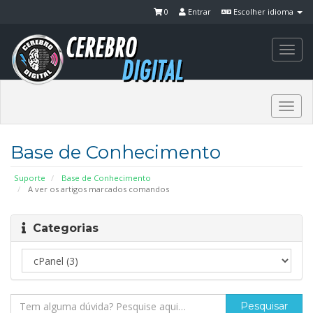
0
Entrar
Escolher idioma
Togg
navi
Togg
navi
Base de Conhecimento
Suporte
Base de Conhecimento
A ver os artigos marcados comandos
Categorias