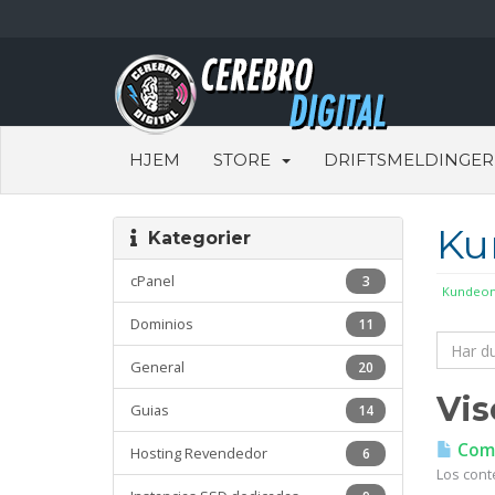
HJEM
STORE
DRIFTSMELDINGER
Ku
Kategorier
cPanel
3
Kundeom
Dominios
11
General
20
Vis
Guias
14
Coma
Hosting Revendedor
6
Los cont