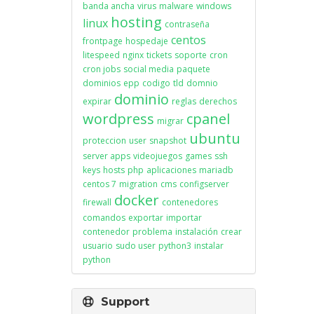
banda ancha
virus
malware
windows
hosting
linux
contraseña
centos
frontpage
hospedaje
litespeed
nginx
tickets
soporte
cron
cron jobs
social media
paquete
dominios
epp
codigo
tld
domnio
dominio
expirar
reglas
derechos
wordpress
cpanel
migrar
ubuntu
proteccion
user
snapshot
server apps
videojuegos
games
ssh
keys
hosts
php
aplicaciones
mariadb
centos 7
migration
cms
configserver
docker
firewall
contenedores
comandos
exportar
importar
contenedor
problema
instalación
crear
usuario
sudo user
python3
instalar
python
Support