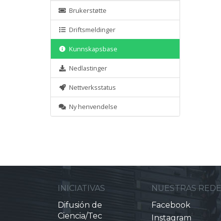
Brukerstøtte
Driftsmeldinger
Kunnskapsbase
Nedlastinger
Nettverksstatus
Ny henvendelse
INICIATIVAS
NUESTRAS RED
Difusión de
Facebook
Ciencia/Tec
Instagram