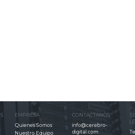
ES
EMPRESA
CONTACTANOS
T
L
Quienes Somos
info@cerebro-
digital.com
Te
Nuestro Equipo