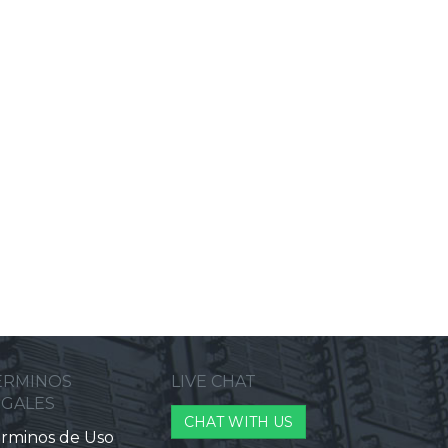
ERMINOS
LIVE CHAT
EGALES
CHAT WITH US
rminos de Uso