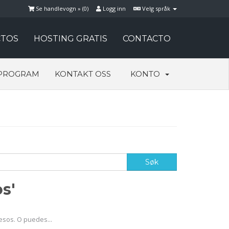
Se handlevogn » (
0
)
Logg inn
Velg språk
TOS
HOSTING GRATIS
CONTACTO
PROGRAM
KONTAKT OSS
KONTO
s'
esos. O puedes...