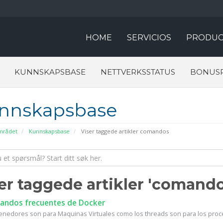
HOME
SERVICIOS
PRODUC
KUNNSKAPSBASE
NETTVERKSSTATUS
BONUS
nnskapsbase
rådet
Kunnskapsbase
Viser taggede artikler comandos
er taggede artikler 'comando
ndos frecuentes de Docker
enedores son para Maquinas Virtuales como los threads son para los proc