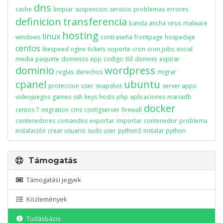
dns
cache
limpiar
suspencion
servicio
problemas
errores
definicion
transferencia
banda ancha
virus
malware
hosting
linux
windows
contraseña
frontpage
hospedaje
centos
litespeed
nginx
tickets
soporte
cron
cron jobs
social
media
paquete
dominios
epp
codigo
tld
domnio
expirar
dominio
wordpress
reglas
derechos
migrar
cpanel
ubuntu
proteccion
user
snapshot
server apps
videojuegos
games
ssh
keys
hosts
php
aplicaciones
mariadb
docker
centos 7
migration
cms
configserver
firewall
contenedores
comandos
exportar
importar
contenedor
problema
instalación
crear usuario
sudo user
python3
instalar python
Támogatás
Támogatási jegyek
Közlemények
Tudásbázis