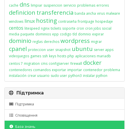
dns
cache
limpiar
suspencion
servicio
problemas
errores
definicion
transferencia
banda ancha
virus
malware
hosting
linux
windows
contraseña
frontpage
hospedaje
centos
litespeed
nginx
tickets
soporte
cron
cron jobs
social
media
paquete
dominios
epp
codigo
tld
domnio
expirar
dominio
wordpress
reglas
derechos
migrar
cpanel
ubuntu
proteccion
user
snapshot
server apps
videojuegos
games
ssh
keys
hosts
php
aplicaciones
mariadb
docker
centos 7
migration
cms
configserver
firewall
contenedores
comandos
exportar
importar
contenedor
problema
instalación
crear usuario
sudo user
python3
instalar python
Підтримка
Підтримка
Сповіщення
База знань