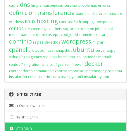
dns
cache
limpiar
suspencion
servicio
problemas
errores
definicion
transferencia
banda ancha
virus
malware
hosting
linux
windows
contraseña
frontpage
hospedaje
centos
litespeed
nginx
tickets
soporte
cron
cron jobs
social
media
paquete
dominios
epp
codigo
tld
domnio
expirar
dominio
wordpress
reglas
derechos
migrar
cpanel
ubuntu
proteccion
user
snapshot
server apps
videojuegos
games
ssh
keys
hosts
php
aplicaciones
mariadb
docker
centos 7
migration
cms
configserver
firewall
contenedores
comandos
exportar
importar
contenedor
problema
instalación
crear usuario
sudo user
python3
instalar python
פניות ומידע
פניות השירות שלכם
הודעות וחדשות
מאגר מידע