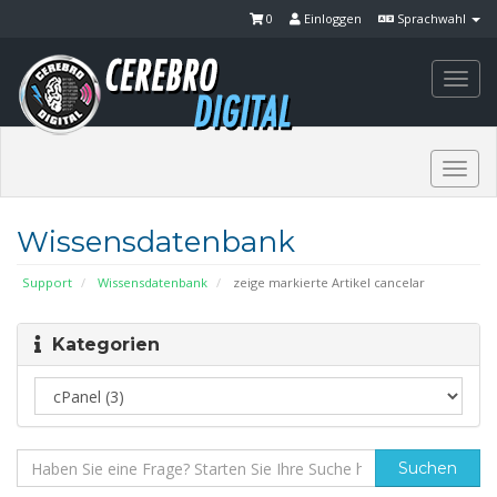
0
Einloggen
Sprachwahl
Togg
navi
Togg
navi
Wissensdatenbank
Support
Wissensdatenbank
zeige markierte Artikel cancelar
Kategorien