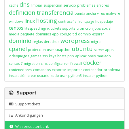
dns
cache
limpiar
suspencion
servicio
problemas
errores
definicion
transferencia
banda ancha
virus
malware
hosting
linux
windows
contraseña
frontpage
hospedaje
centos
litespeed
nginx
tickets
soporte
cron
cron jobs
social
media
paquete
dominios
epp
codigo
tld
domnio
expirar
dominio
wordpress
reglas
derechos
migrar
cpanel
ubuntu
proteccion
user
snapshot
server apps
videojuegos
games
ssh
keys
hosts
php
aplicaciones
mariadb
docker
centos 7
migration
cms
configserver
firewall
contenedores
comandos
exportar
importar
contenedor
problema
instalación
crear usuario
sudo user
python3
instalar python
Support
Supporttickets
Ankündigungen
Wissensdatenbank