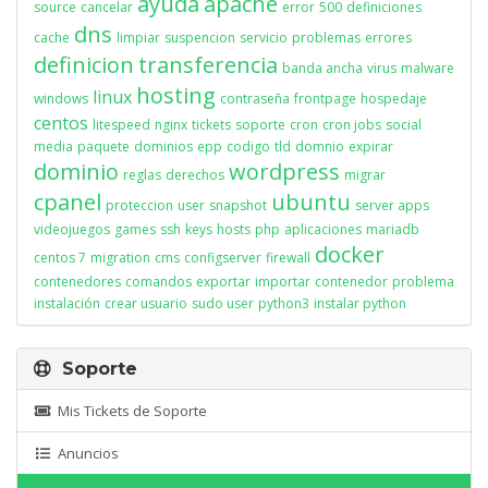
ayuda
apache
source
cancelar
error
500
definiciones
dns
cache
limpiar
suspencion
servicio
problemas
errores
definicion
transferencia
banda ancha
virus
malware
hosting
linux
windows
contraseña
frontpage
hospedaje
centos
litespeed
nginx
tickets
soporte
cron
cron jobs
social
media
paquete
dominios
epp
codigo
tld
domnio
expirar
dominio
wordpress
reglas
derechos
migrar
cpanel
ubuntu
proteccion
user
snapshot
server apps
videojuegos
games
ssh
keys
hosts
php
aplicaciones
mariadb
docker
centos 7
migration
cms
configserver
firewall
contenedores
comandos
exportar
importar
contenedor
problema
instalación
crear usuario
sudo user
python3
instalar python
Soporte
Mis Tickets de Soporte
Anuncios