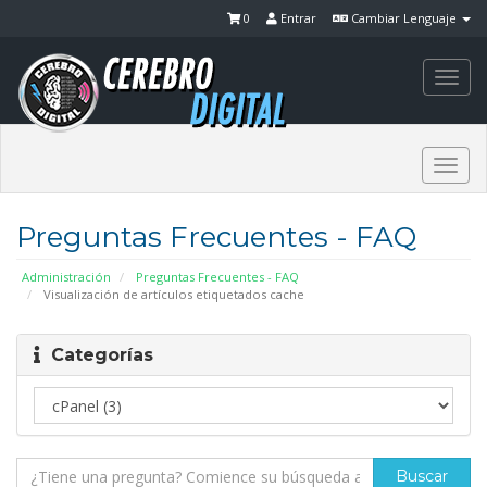
0
Entrar
Cambiar Lenguaje
Togg
navi
Togg
navi
Preguntas Frecuentes - FAQ
Administración
Preguntas Frecuentes - FAQ
Visualización de artículos etiquetados cache
Categorías