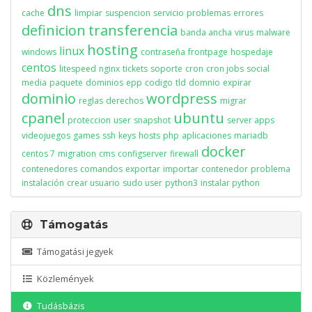
dns
cache
limpiar
suspencion
servicio
problemas
errores
definicion
transferencia
banda ancha
virus
malware
hosting
linux
windows
contraseña
frontpage
hospedaje
centos
litespeed
nginx
tickets
soporte
cron
cron jobs
social
media
paquete
dominios
epp
codigo
tld
domnio
expirar
dominio
wordpress
reglas
derechos
migrar
cpanel
ubuntu
proteccion
user
snapshot
server apps
videojuegos
games
ssh
keys
hosts
php
aplicaciones
mariadb
docker
centos 7
migration
cms
configserver
firewall
contenedores
comandos
exportar
importar
contenedor
problema
instalación
crear usuario
sudo user
python3
instalar python
Támogatás
Támogatási jegyek
Közlemények
Tudásbázis