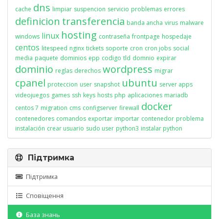
dns
cache
limpiar
suspencion
servicio
problemas
errores
definicion
transferencia
banda ancha
virus
malware
hosting
linux
windows
contraseña
frontpage
hospedaje
centos
litespeed
nginx
tickets
soporte
cron
cron jobs
social
media
paquete
dominios
epp
codigo
tld
domnio
expirar
dominio
wordpress
reglas
derechos
migrar
cpanel
ubuntu
proteccion
user
snapshot
server apps
videojuegos
games
ssh
keys
hosts
php
aplicaciones
mariadb
docker
centos 7
migration
cms
configserver
firewall
contenedores
comandos
exportar
importar
contenedor
problema
instalación
crear usuario
sudo user
python3
instalar python
Підтримка
Підтримка
Сповіщення
База знань