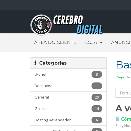
ÁREA DO CLIENTE
LOJA
ANÚNCI
Ba
Categorias
cPanel
3
Suporte
Dominios
11
General
20
A v
Guias
14
Cómo
Hosting Revendedor
6
Easy Host