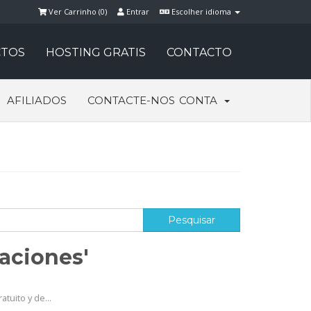
Ver Carrinho (
0
)
Entrar
Escolher idioma
TOS
HOSTING GRATIS
CONTACTO
AFILIADOS
CONTACTE-NOS
CONTA
caciones'
tuito y de...