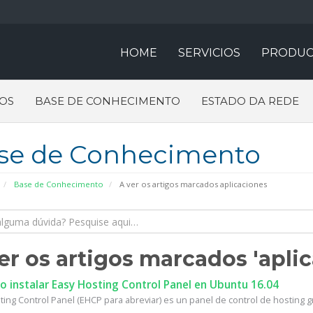
HOME
SERVICIOS
PRODUC
OS
BASE DE CONHECIMENTO
ESTADO DA REDE
se de Conhecimento
Base de Conhecimento
A ver os artigos marcados aplicaciones
er os artigos marcados 'apli
 instalar Easy Hosting Control Panel en Ubuntu 16.04
ing Control Panel (EHCP para abreviar) es un panel de control de hosting gra