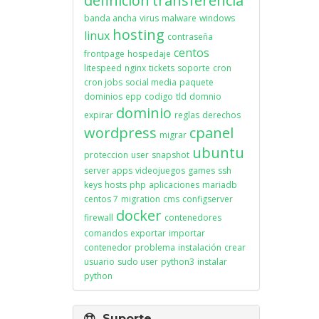
definicion
transferencia
banda ancha
virus
malware
windows
hosting
linux
contraseña
centos
frontpage
hospedaje
litespeed
nginx
tickets
soporte
cron
cron jobs
social media
paquete
dominios
epp
codigo
tld
domnio
dominio
expirar
reglas
derechos
wordpress
cpanel
migrar
ubuntu
proteccion
user
snapshot
server apps
videojuegos
games
ssh
keys
hosts
php
aplicaciones
mariadb
centos 7
migration
cms
configserver
docker
firewall
contenedores
comandos
exportar
importar
contenedor
problema
instalación
crear
usuario
sudo user
python3
instalar
python
Suporte