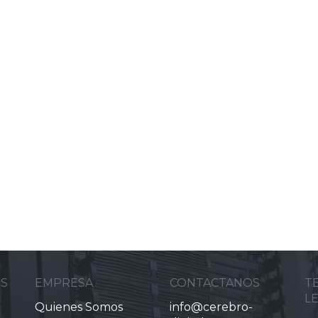
ES
EMPRESA
CONTACTANOS
T
L
Quienes Somos
info@cerebro-