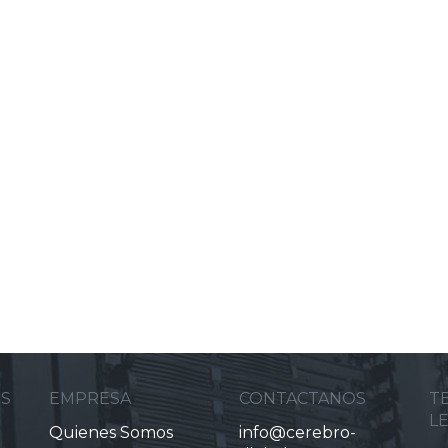
ES
EMPRESA
CONTACTANOS
T
L
Quienes Somos
info@cerebro-