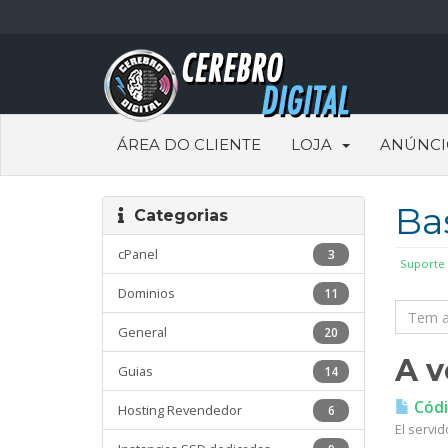
ÁREA DO CLIENTE
LOJA
ANÚNCI
Ba
Categorias
cPanel
3
Suporte
Dominios
11
General
20
A v
Guias
14
Códi
Hosting Revendedor
6
El servi