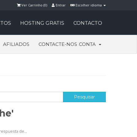
Ver Carrinho (
0
)
Entrar
Escolher idioma
TOS
HOSTING GRATIS
CONTACTO
AFILIADOS
CONTACTE-NOS
CONTA
he'
respuesta de...