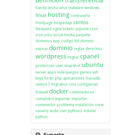
definicion
transferencia
banda ancha
virus
malware
windows
hosting
linux
contraseña
centos
frontpage
hospedaje
litespeed
nginx
tickets
soporte
cron
cron jobs
social media
paquete
dominios
epp
codigo
tld
domnio
dominio
expirar
reglas
derechos
wordpress
cpanel
migrar
ubuntu
proteccion
user
snapshot
server apps
videojuegos
games
ssh
keys
hosts
php
aplicaciones
mariadb
centos 7
migration
cms
configserver
docker
firewall
contenedores
comandos
exportar
importar
contenedor
problema
instalación
crear
usuario
sudo user
python3
instalar
python
Suporte