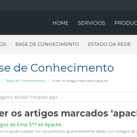
HOME
SERVICIOS
PRODUC
OS
BASE DE CONHECIMENTO
ESTADO DA REDE
se de Conhecimento
Base de Conhecimento
A ver os artigos marcados apache
er os artigos marcados 'apac
gos de Error 5** en Apache
dor no pudo cumplir con una petición aparentemente válida. Los códigos de 