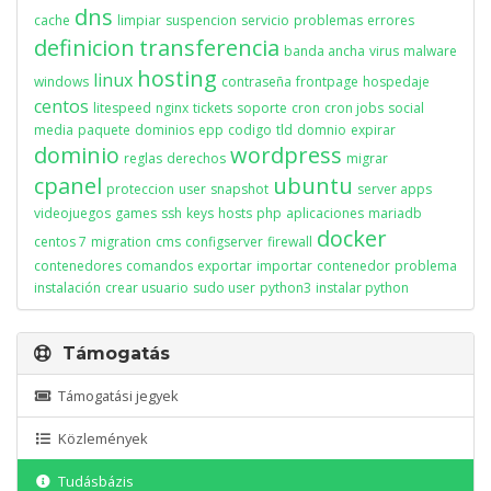
dns
cache
limpiar
suspencion
servicio
problemas
errores
definicion
transferencia
banda ancha
virus
malware
hosting
linux
windows
contraseña
frontpage
hospedaje
centos
litespeed
nginx
tickets
soporte
cron
cron jobs
social
media
paquete
dominios
epp
codigo
tld
domnio
expirar
dominio
wordpress
reglas
derechos
migrar
cpanel
ubuntu
proteccion
user
snapshot
server apps
videojuegos
games
ssh
keys
hosts
php
aplicaciones
mariadb
docker
centos 7
migration
cms
configserver
firewall
contenedores
comandos
exportar
importar
contenedor
problema
instalación
crear usuario
sudo user
python3
instalar python
Támogatás
Támogatási jegyek
Közlemények
Tudásbázis