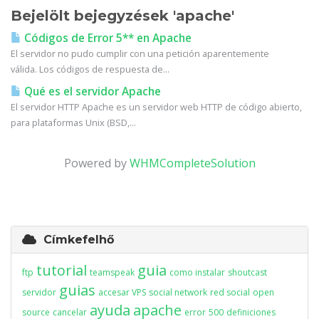
Bejelölt bejegyzések 'apache'
Códigos de Error 5** en Apache
El servidor no pudo cumplir con una petición aparentemente
válida. Los códigos de respuesta de...
Qué es el servidor Apache
El servidor HTTP Apache es un servidor web HTTP de código abierto,
para plataformas Unix (BSD,...
Powered by
WHMCompleteSolution
Címkefelhő
tutorial
guia
ftp
teamspeak
como instalar
shoutcast
guias
servidor
accesar VPS
social network
red social
open
ayuda
apache
source
cancelar
error
500
definiciones