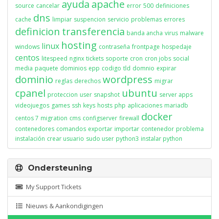
ayuda
apache
source
cancelar
error
500
definiciones
dns
cache
limpiar
suspencion
servicio
problemas
errores
definicion
transferencia
banda ancha
virus
malware
hosting
linux
windows
contraseña
frontpage
hospedaje
centos
litespeed
nginx
tickets
soporte
cron
cron jobs
social
media
paquete
dominios
epp
codigo
tld
domnio
expirar
dominio
wordpress
reglas
derechos
migrar
cpanel
ubuntu
proteccion
user
snapshot
server apps
videojuegos
games
ssh
keys
hosts
php
aplicaciones
mariadb
docker
centos 7
migration
cms
configserver
firewall
contenedores
comandos
exportar
importar
contenedor
problema
instalación
crear usuario
sudo user
python3
instalar python
Ondersteuning
My Support Tickets
Nieuws & Aankondigingen