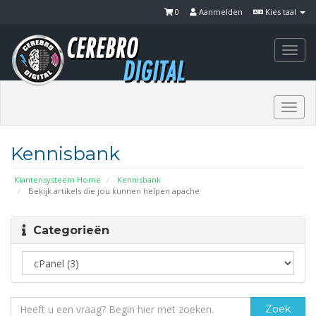
0
Aanmelden
Kies taal
Togg
navi
Togg
navi
Kennisbank
Klantensysteem Home
Kennisbank
Bekijk artikels die jou kunnen helpen apache
Categorieën