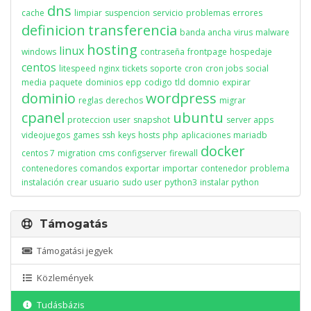
dns
cache
limpiar
suspencion
servicio
problemas
errores
definicion
transferencia
banda ancha
virus
malware
hosting
linux
windows
contraseña
frontpage
hospedaje
centos
litespeed
nginx
tickets
soporte
cron
cron jobs
social
media
paquete
dominios
epp
codigo
tld
domnio
expirar
dominio
wordpress
reglas
derechos
migrar
cpanel
ubuntu
proteccion
user
snapshot
server apps
videojuegos
games
ssh
keys
hosts
php
aplicaciones
mariadb
docker
centos 7
migration
cms
configserver
firewall
contenedores
comandos
exportar
importar
contenedor
problema
instalación
crear usuario
sudo user
python3
instalar python
Támogatás
Támogatási jegyek
Közlemények
Tudásbázis