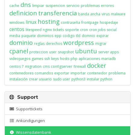
dns
cache
limpiar
suspencion
servicio
problemas
errores
definicion
transferencia
banda ancha
virus
malware
hosting
linux
windows
contraseña
frontpage
hospedaje
centos
litespeed
nginx
tickets
soporte
cron
cron jobs
social
media
paquete
dominios
epp
codigo
tld
domnio
expirar
dominio
wordpress
reglas
derechos
migrar
cpanel
ubuntu
proteccion
user
snapshot
server apps
videojuegos
games
ssh
keys
hosts
php
aplicaciones
mariadb
docker
centos 7
migration
cms
configserver
firewall
contenedores
comandos
exportar
importar
contenedor
problema
instalación
crear usuario
sudo user
python3
instalar python
Support
Supporttickets
Ankündigungen
Wissensdatenbank