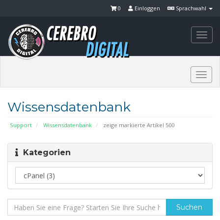
0
Einloggen
Sprachwahl
Togg
navi
Togg
navi
Wissensdatenbank
Support
Wissensdatenbank
zeige markierte Artikel 500
Kategorien