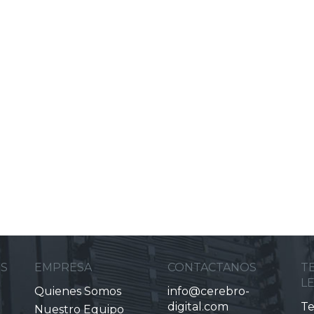
ES
EMPRESA
CONTACTANOS
T
L
Quienes Somos
info@cerebro-
digital.com
Te
Nuestro Equipo