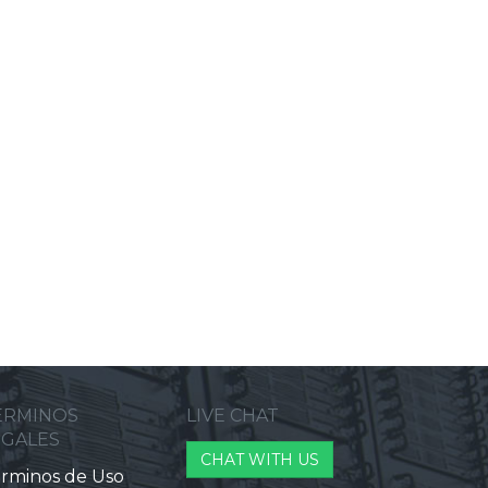
ERMINOS
LIVE CHAT
EGALES
CHAT WITH US
rminos de Uso