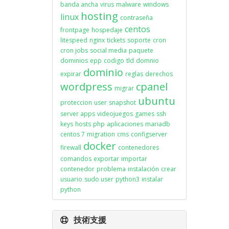
banda ancha
virus
malware
windows
hosting
linux
contraseña
centos
frontpage
hospedaje
litespeed
nginx
tickets
soporte
cron
cron jobs
social media
paquete
dominios
epp
codigo
tld
domnio
dominio
expirar
reglas
derechos
wordpress
cpanel
migrar
ubuntu
proteccion
user
snapshot
server apps
videojuegos
games
ssh
keys
hosts
php
aplicaciones
mariadb
centos 7
migration
cms
configserver
docker
firewall
contenedores
comandos
exportar
importar
contenedor
problema
instalación
crear
usuario
sudo user
python3
instalar
python
技術支援