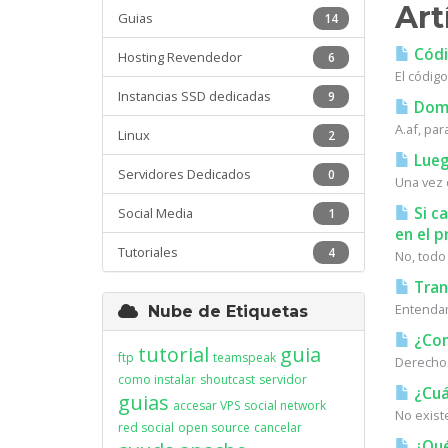
Art
Guias
14
Códig
Hosting Revendedor
6
El código
Instancias SSD dedicadas
9
Domi
A.af, par
Linux
2
Lueg
Servidores Dedicados
0
Una vez 
Si c
Social Media
1
en el p
Tutoriales
4
No, todo
Tran
Entendamo
Nube de Etiquetas
¿Com
tutorial
guia
ftp
teamspeak
Derechos
como instalar
shoutcast
servidor
¿Cuá
guias
accesar VPS
social network
No existe
red social
open source
cancelar
¿Qué