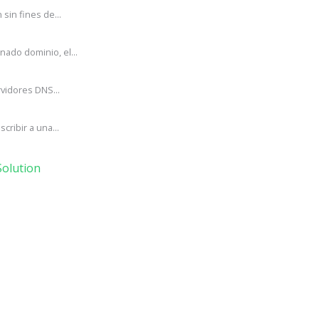
in fines de...
ado dominio, el...
vidores DNS...
ribir a una...
olution