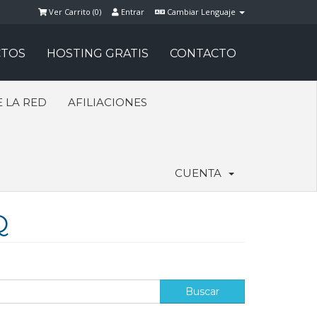
Ver Carrito (
0
)
Entrar
Cambiar Lenguaje
TOS
HOSTING GRATIS
CONTACTO
 LA RED
AFILIACIONES
CUENTA
Q