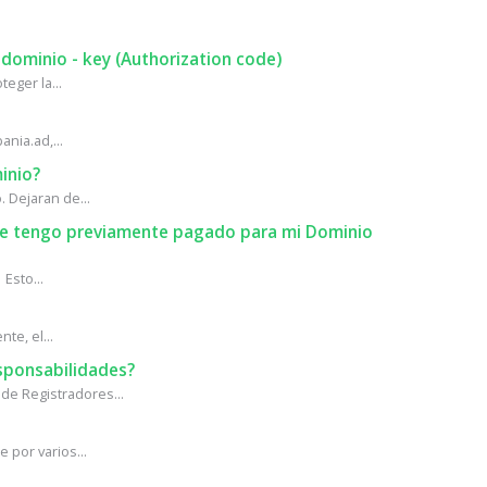
 dominio - key (Authorization code)
eger la...
ania.ad,...
inio?
 Dejaran de...
que tengo previamente pagado para mi Dominio
Esto...
te, el...
sponsabilidades?
de Registradores...
 por varios...