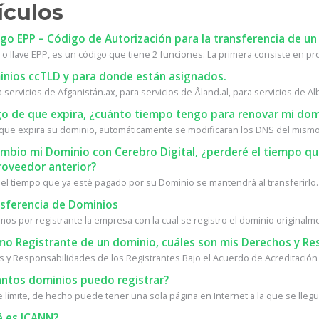
ículos
o EPP – Código de Autorización para la transferencia de un
 o llave EPP, es un código que tiene 2 funciones: La primera consiste en prot
nios ccTLD y para donde están asignados.
a servicios de Afganistán.ax, para servicios de Åland.al, para servicios de Alb
o de que expira, ¿cuánto tiempo tengo para renovar mi dom
que expira su dominio, automáticamente se modificaran los DNS del mismo.
ambio mi Dominio con Cerebro Digital, ¿perderé el tiempo 
roveedor anterior?
 el tiempo que ya esté pagado por su Dominio se mantendrá al transferirlo. 
sferencia de Dominios
s por registrante la empresa con la cual se registro el dominio originalmen
o Registrante de un dominio, cuáles son mis Derechos y Re
 y Responsabilidades de los Registrantes Bajo el Acuerdo de Acreditación 
ntos dominios puedo registrar?
 límite, de hecho puede tener una sola página en Internet a la que se llegue
 es ICANN?