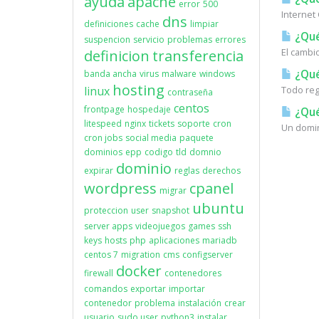
ayuda
apache
error
500
Internet
dns
definiciones
cache
limpiar
¿Qué
suspencion
servicio
problemas
errores
El cambi
definicion
transferencia
¿Qué
banda ancha
virus
malware
windows
hosting
linux
Todo reg
contraseña
centos
frontpage
hospedaje
¿Qué
litespeed
nginx
tickets
soporte
cron
Un domin
cron jobs
social media
paquete
dominios
epp
codigo
tld
domnio
dominio
expirar
reglas
derechos
wordpress
cpanel
migrar
ubuntu
proteccion
user
snapshot
server apps
videojuegos
games
ssh
keys
hosts
php
aplicaciones
mariadb
centos 7
migration
cms
configserver
docker
firewall
contenedores
comandos
exportar
importar
contenedor
problema
instalación
crear
usuario
sudo user
python3
instalar