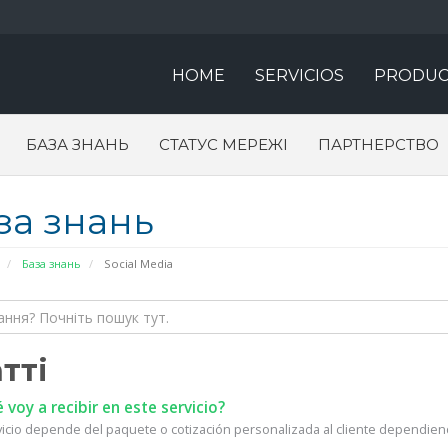
HOME
SERVICIOS
PRODUC
БАЗА ЗНАНЬ
СТАТУС МЕРЕЖІ
ПАРТНЕРСТВО
за знань
База знань
Social Media
тті
voy a recibir en este servicio?
vicio depende del paquete o cotización personalizada al cliente dependiend