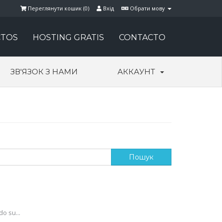
Переглянути кошик (
0
)
Вхід
Обрати мову
TOS
HOSTING GRATIS
CONTACTO
ЗВ'ЯЗОК З НАМИ
АККАУНТ
o su...