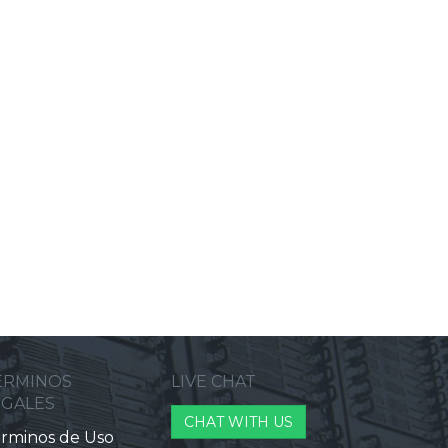
ERMINOS
LIVE CHAT
EGALES
CHAT WITH US
rminos de Uso