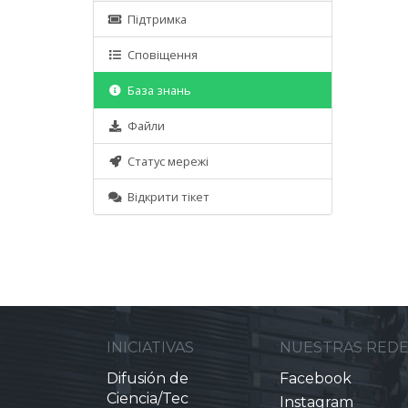
Підтримка
Сповіщення
База знань
Файли
Статус мережі
Відкрити тікет
INICIATIVAS
NUESTRAS RED
Difusión de
Facebook
Ciencia/Tec
Instagram