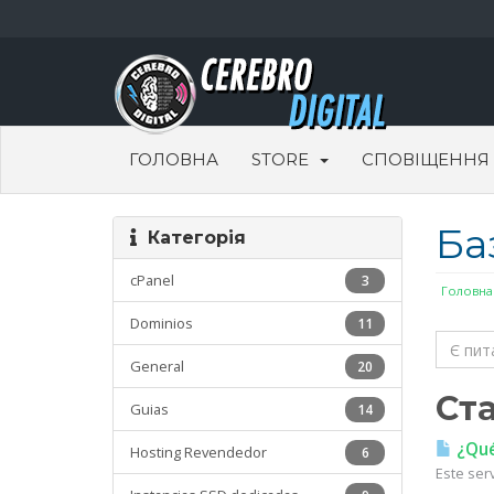
ГОЛОВНА
STORE
СПОВІЩЕННЯ
Ба
Категорія
cPanel
3
Головна
Dominios
11
General
20
Ста
Guias
14
¿Qué 
Hosting Revendedor
6
Este ser