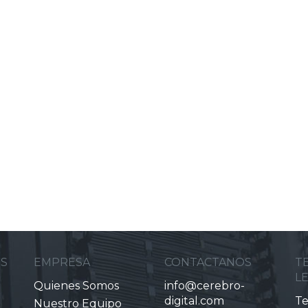
ES
EMPRESA
CONTACTANOS
T
L
Quienes Somos
info@cerebro-
digital.com
Te
Nuestro Equipo