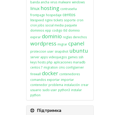
banda ancha
virus
malware
windows
hosting
linux
contraseña
centos
frontpage
hospedaje
litespeed
nginx
tickets
soporte
cron
cron jobs
social media
paquete
dominios
epp
codigo
tld
domnio
dominio
expirar
reglas
derechos
wordpress
cpanel
migrar
ubuntu
proteccion
user
snapshot
server apps
videojuegos
games
ssh
keys
hosts
php
aplicaciones
mariadb
centos 7
migration
cms
configserver
docker
firewall
contenedores
comandos
exportar
importar
contenedor
problema
instalación
crear
usuario
sudo user
python3
instalar
python
Підтримка