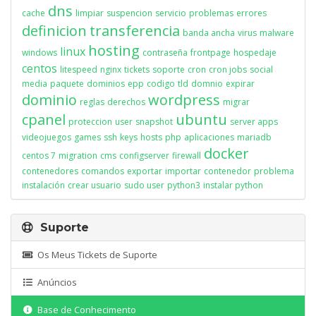
dns
cache
limpiar
suspencion
servicio
problemas
errores
definicion
transferencia
banda ancha
virus
malware
hosting
linux
windows
contraseña
frontpage
hospedaje
centos
litespeed
nginx
tickets
soporte
cron
cron jobs
social
media
paquete
dominios
epp
codigo
tld
domnio
expirar
dominio
wordpress
reglas
derechos
migrar
cpanel
ubuntu
proteccion
user
snapshot
server apps
videojuegos
games
ssh
keys
hosts
php
aplicaciones
mariadb
docker
centos 7
migration
cms
configserver
firewall
contenedores
comandos
exportar
importar
contenedor
problema
instalación
crear usuario
sudo user
python3
instalar python
Suporte
Os Meus Tickets de Suporte
Anúncios
Base de Conhecimento