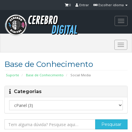
0
Entrar
Escolher idioma
Togg
navi
Togg
navi
Base de Conhecimento
Suporte
Base de Conhecimento
Social Media
Categorias