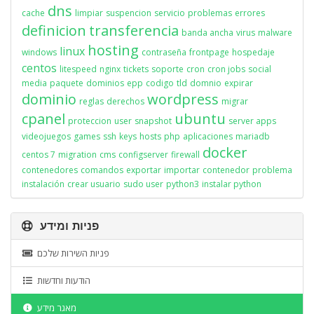
dns
cache
limpiar
suspencion
servicio
problemas
errores
definicion
transferencia
banda ancha
virus
malware
hosting
linux
windows
contraseña
frontpage
hospedaje
centos
litespeed
nginx
tickets
soporte
cron
cron jobs
social
media
paquete
dominios
epp
codigo
tld
domnio
expirar
dominio
wordpress
reglas
derechos
migrar
cpanel
ubuntu
proteccion
user
snapshot
server apps
videojuegos
games
ssh
keys
hosts
php
aplicaciones
mariadb
docker
centos 7
migration
cms
configserver
firewall
contenedores
comandos
exportar
importar
contenedor
problema
instalación
crear usuario
sudo user
python3
instalar python
פניות ומידע
פניות השירות שלכם
הודעות וחדשות
מאגר מידע