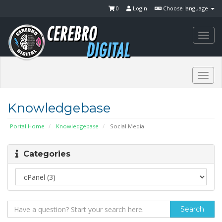
0
Login
Choose language
Togg
navi
Togg
navi
Knowledgebase
Portal Home
Knowledgebase
Social Media
Categories