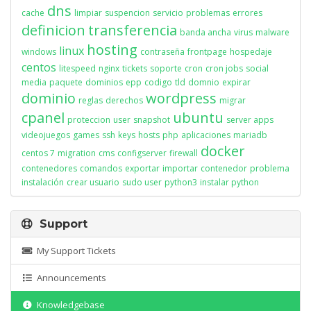
dns
cache
limpiar
suspencion
servicio
problemas
errores
definicion
transferencia
banda ancha
virus
malware
hosting
linux
windows
contraseña
frontpage
hospedaje
centos
litespeed
nginx
tickets
soporte
cron
cron jobs
social
media
paquete
dominios
epp
codigo
tld
domnio
expirar
dominio
wordpress
reglas
derechos
migrar
cpanel
ubuntu
proteccion
user
snapshot
server apps
videojuegos
games
ssh
keys
hosts
php
aplicaciones
mariadb
docker
centos 7
migration
cms
configserver
firewall
contenedores
comandos
exportar
importar
contenedor
problema
instalación
crear usuario
sudo user
python3
instalar python
Support
My Support Tickets
Announcements
Knowledgebase