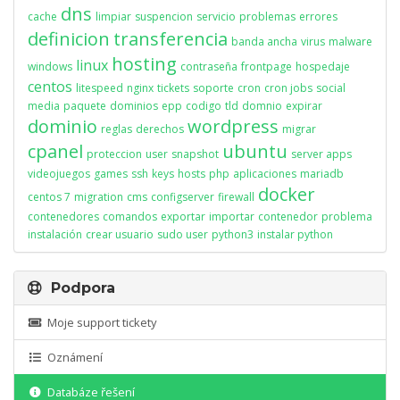
dns
cache
limpiar
suspencion
servicio
problemas
errores
definicion
transferencia
banda ancha
virus
malware
hosting
linux
windows
contraseña
frontpage
hospedaje
centos
litespeed
nginx
tickets
soporte
cron
cron jobs
social
media
paquete
dominios
epp
codigo
tld
domnio
expirar
dominio
wordpress
reglas
derechos
migrar
cpanel
ubuntu
proteccion
user
snapshot
server apps
videojuegos
games
ssh
keys
hosts
php
aplicaciones
mariadb
docker
centos 7
migration
cms
configserver
firewall
contenedores
comandos
exportar
importar
contenedor
problema
instalación
crear usuario
sudo user
python3
instalar python
Podpora
Moje support tickety
Oznámení
Databáze řešení