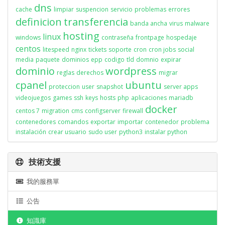
dns
cache
limpiar
suspencion
servicio
problemas
errores
definicion
transferencia
banda ancha
virus
malware
hosting
linux
windows
contraseña
frontpage
hospedaje
centos
litespeed
nginx
tickets
soporte
cron
cron jobs
social
media
paquete
dominios
epp
codigo
tld
domnio
expirar
dominio
wordpress
reglas
derechos
migrar
cpanel
ubuntu
proteccion
user
snapshot
server apps
videojuegos
games
ssh
keys
hosts
php
aplicaciones
mariadb
docker
centos 7
migration
cms
configserver
firewall
contenedores
comandos
exportar
importar
contenedor
problema
instalación
crear usuario
sudo user
python3
instalar python
技術支援
我的服務單
公告
知識庫