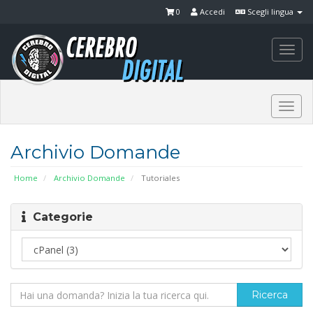
0
Accedi
Scegli lingua
Togg
navi
Togg
navi
Archivio Domande
Home
Archivio Domande
Tutoriales
Categorie