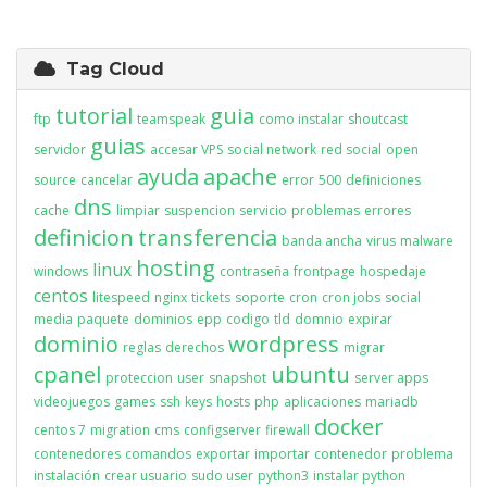
Tag Cloud
tutorial
guia
ftp
teamspeak
como instalar
shoutcast
guias
servidor
accesar VPS
social network
red social
open
ayuda
apache
source
cancelar
error
500
definiciones
dns
cache
limpiar
suspencion
servicio
problemas
errores
definicion
transferencia
banda ancha
virus
malware
hosting
linux
windows
contraseña
frontpage
hospedaje
centos
litespeed
nginx
tickets
soporte
cron
cron jobs
social
media
paquete
dominios
epp
codigo
tld
domnio
expirar
dominio
wordpress
reglas
derechos
migrar
cpanel
ubuntu
proteccion
user
snapshot
server apps
videojuegos
games
ssh
keys
hosts
php
aplicaciones
mariadb
docker
centos 7
migration
cms
configserver
firewall
contenedores
comandos
exportar
importar
contenedor
problema
instalación
crear usuario
sudo user
python3
instalar python