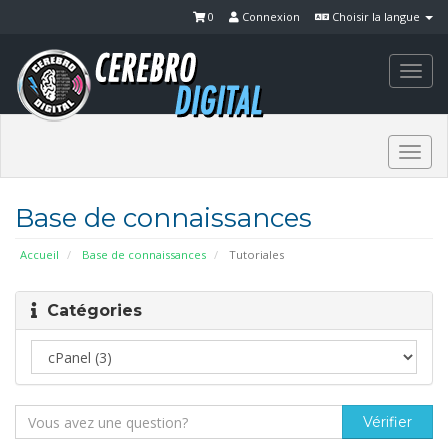
0
Connexion
Choisir la langue
Togg
navi
Togg
navi
Base de connaissances
Accueil
Base de connaissances
Tutoriales
Catégories