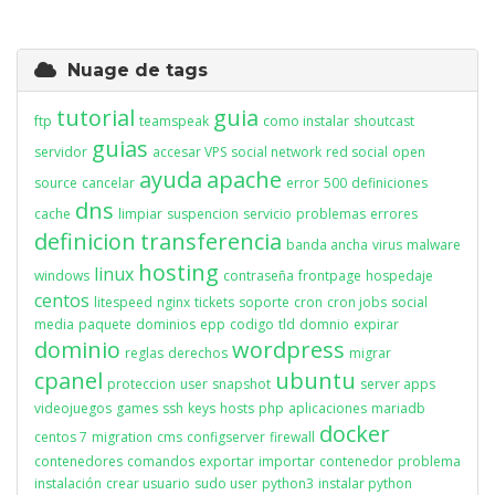
Nuage de tags
tutorial
guia
ftp
teamspeak
como instalar
shoutcast
guias
servidor
accesar VPS
social network
red social
open
ayuda
apache
source
cancelar
error
500
definiciones
dns
cache
limpiar
suspencion
servicio
problemas
errores
definicion
transferencia
banda ancha
virus
malware
hosting
linux
windows
contraseña
frontpage
hospedaje
centos
litespeed
nginx
tickets
soporte
cron
cron jobs
social
media
paquete
dominios
epp
codigo
tld
domnio
expirar
dominio
wordpress
reglas
derechos
migrar
cpanel
ubuntu
proteccion
user
snapshot
server apps
videojuegos
games
ssh
keys
hosts
php
aplicaciones
mariadb
docker
centos 7
migration
cms
configserver
firewall
contenedores
comandos
exportar
importar
contenedor
problema
instalación
crear usuario
sudo user
python3
instalar python